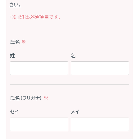
さい。
「※」印は必須項目です。
氏名
(
必
須
)
氏名（フリガナ）
(
必
須
)