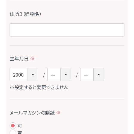
住所３（建物名）
生年月日
(
必
須
)
※設定すると変更できません
メールマガジンの購読
(
必
可
須
否