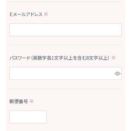
Ｅメールアドレス
(
必
須
)
パスワード（英数字各1文字以上を含む8文字以上）
(
必
須
)
郵便番号
(
必
須
)